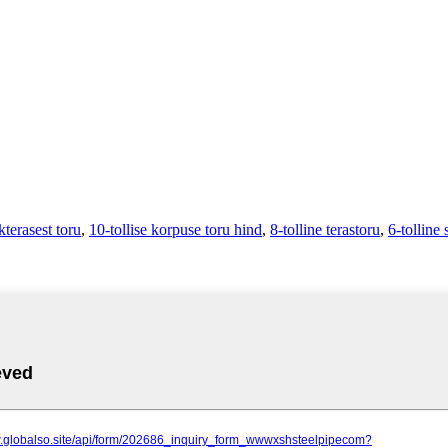
kterasest toru
,
10-tollise korpuse toru hind
,
8-tolline terastoru
,
6-tolline 