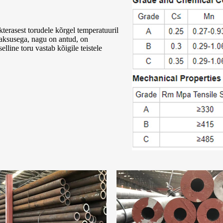
rasest torudele kõrgel temperatuuril
aksusega, nagu on antud, on
line toru vastab kõigile teistele