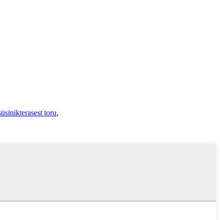
süsinikterasest toru
,