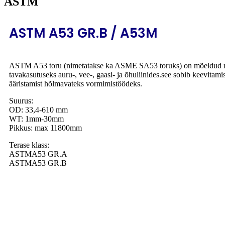
ASTM
ASTM A53 GR.B / A53M
ASTM A53 toru (nimetatakse ka ASME SA53 toruks) on mõeldud meh
tavakasutuseks auru-, vee-, gaasi- ja õhuliinides.see sobib keevitamise
ääristamist hõlmavateks vormimistöödeks.
Suurus:
OD: 33,4-610 mm
WT: 1mm-30mm
Pikkus: max 11800mm
Terase klass:
ASTMA53 GR.A
ASTMA53 GR.B