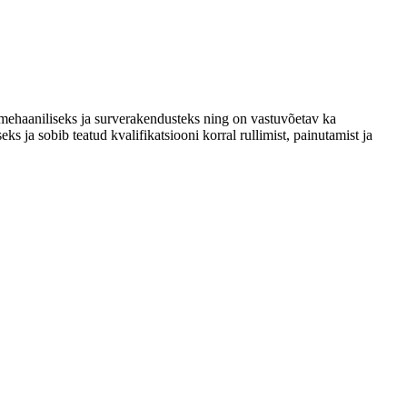
aaniliseks ja surverakendusteks ning on vastuvõetav ka
ks ja sobib teatud kvalifikatsiooni korral rullimist, painutamist ja