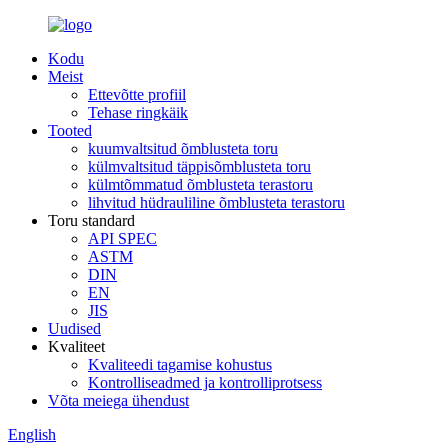
Kodu
Meist
Ettevõtte profiil
Tehase ringkäik
Tooted
kuumvaltsitud õmblusteta toru
külmvaltsitud täppisõmblusteta toru
külmtõmmatud õmblusteta terastoru
lihvitud hüdrauliline õmblusteta terastoru
Toru standard
API SPEC
ASTM
DIN
EN
JIS
Uudised
Kvaliteet
Kvaliteedi tagamise kohustus
Kontrolliseadmed ja kontrolliprotsess
Võta meiega ühendust
English