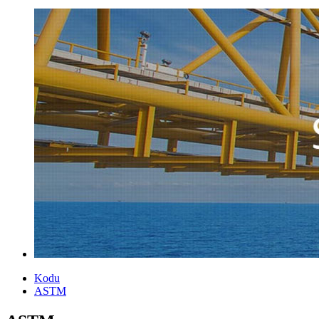
Kodu
ASTM