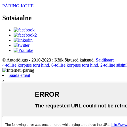
PÄRING KOHE
Sotsiaalne
© Autoriõigus - 2010-2023 : Kõik õigused kaitstud.
Saidikaart
4-tollise korpuse toru hind
,
6-tollise korpuse toru hind
,
2-tolline süsini
Saada email
x