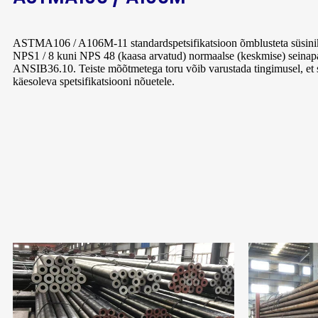
ASTMA106 / A106M-11 standardspetsifikatsioon õmblusteta süsinikte
NPS1 / 8 kuni NPS 48 (kaasa arvatud) normaalse (keskmise) seinap
ANSIB36.10. Teiste mõõtmetega toru võib varustada tingimusel, et sel
käesoleva spetsifikatsiooni nõuetele.