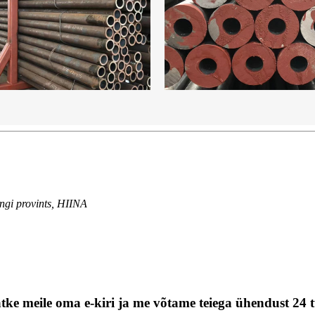
gi provints, HIINA
tke meile oma e-kiri ja me võtame teiega ühendust 24 t