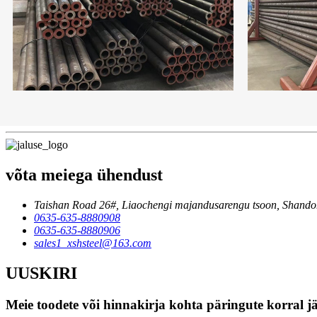
võta meiega ühendust
Taishan Road 26#, Liaochengi majandusarengu tsoon, Shandon
0635-635-8880908
0635-635-8880906
sales1_xshsteel@163.com
UUSKIRI
Meie toodete või hinnakirja kohta päringute korral jä