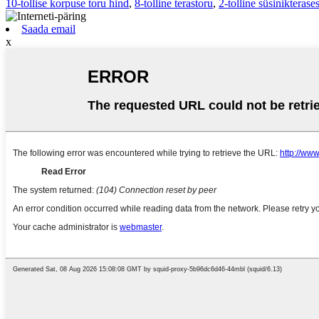
10-tollise korpuse toru hind
,
8-tolline terastoru
,
2-tolline süsinikterases
Saada email
x