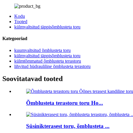
Kodu
Tooted
külmvaltsitud täppisõmblusteta toru
Kategooriad
kuumvaltsitud õmblusteta toru
külmvaltsitud täppisõmblusteta toru
külmtõmmatud õmblusteta terastoru
lihvitud hüdrauliline õmblusteta terastoru
Soovitatavad tooted
Õmblusteta terastoru toru Ho...
Süsinikterasest toru, õmblusteta ...