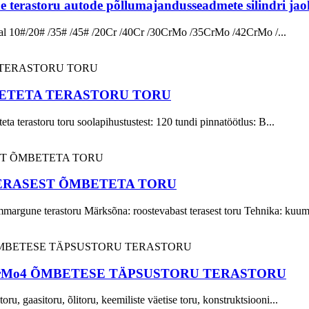
terastoru autode põllumajandusseadmete silindri jao
erjal 10#/20# /35# /45# /20Cr /40Cr /30CrMo /35CrMo /42CrMo /...
ETETA TERASTORU TORU
a terastoru toru soolapihustustest: 120 tundi pinnatöötlus: B...
ERASEST ÕMBETETA TORU
mmargune terastoru Märksõna: roostevabast terasest toru Tehnika: kuum v
CrMo4 ÕMBETESE TÄPSUSTORU TERASTORU
oru, gaasitoru, õlitoru, keemiliste väetise toru, konstruktsiooni...