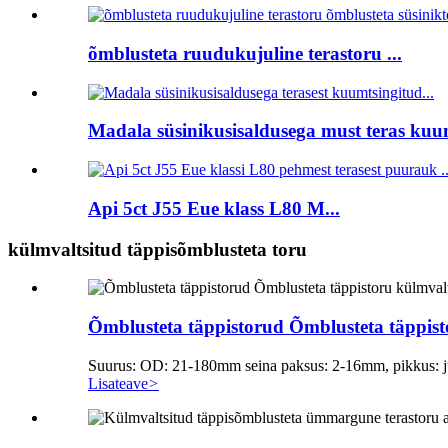
õmblusteta ruudukujuline terastoru ...
Madala süsinikusisaldusega must teras kuum
Api 5ct J55 Eue klass L80 M...
külmvaltsitud täppisõmblusteta toru
Õmblusteta täppistorud Õmblusteta täppist
Suurus: OD: 21-180mm seina paksus: 2-16mm, pikkus: juh
Lisateave
>