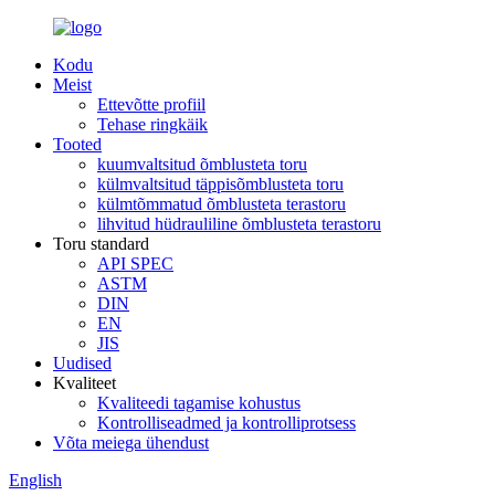
Kodu
Meist
Ettevõtte profiil
Tehase ringkäik
Tooted
kuumvaltsitud õmblusteta toru
külmvaltsitud täppisõmblusteta toru
külmtõmmatud õmblusteta terastoru
lihvitud hüdrauliline õmblusteta terastoru
Toru standard
API SPEC
ASTM
DIN
EN
JIS
Uudised
Kvaliteet
Kvaliteedi tagamise kohustus
Kontrolliseadmed ja kontrolliprotsess
Võta meiega ühendust
English