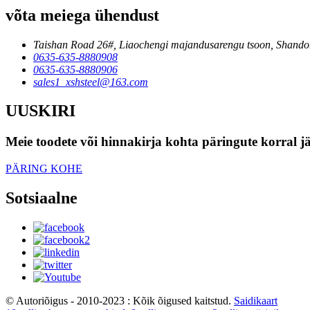
võta meiega ühendust
Taishan Road 26#, Liaochengi majandusarengu tsoon, Shandon
0635-635-8880908
0635-635-8880906
sales1_xshsteel@163.com
UUSKIRI
Meie toodete või hinnakirja kohta päringute korral jä
PÄRING KOHE
Sotsiaalne
© Autoriõigus - 2010-2023 : Kõik õigused kaitstud.
Saidikaart