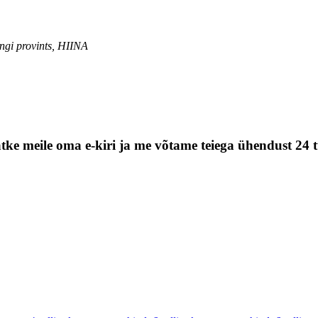
gi provints, HIINA
tke meile oma e-kiri ja me võtame teiega ühendust 24 t