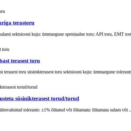
iga terastoru
 sulami sektsiooni kuju: ümmargune spetsiaalne toru: API toru, EMT toru
st terasest toru
terasest toru süsinikterasest toru sektsiooni kuju: ümmargune tolerants
steta süsinikterasest torud/torud
ülmvaltsitud tolerants: ±1% õlitatud või õlitamata: õlitamata sulam või ..