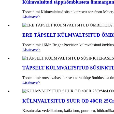
Külmvaltsitud täppisõmblusteta ümmargune 
Toote nimi Külmvaltsitud süsinikterasest toru/toru Mat
Lisateave
>
ERE TÄPSELT KÜLMVALTSITUD ÕMB
Toote nimi: 16Mn Bright Precision külmvaltsitud õmblustet
Lisateave
>
TÄPSELT KÜLMVALTSITUD SÜSINKT
Toote nimi: roostevabast terasest toru tüüp: õmblusteta ü
Lisateave
>
KÜLMVALTSITUD SUUR OD 40CR 25
Kasutusala: vedelikutoru, katla toru, puurtoru, hüdraulikat