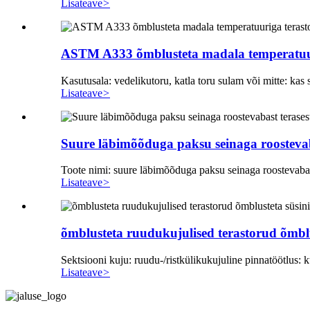
Lisateave
>
ASTM A333 õmblusteta madala temperatuur
Kasutusala: vedelikutoru, katla toru sulam või mitte: kas
Lisateave
>
Suure läbimõõduga paksu seinaga roostevaba
Toote nimi: suure läbimõõduga paksu seinaga roostevabast 
Lisateave
>
õmblusteta ruudukujulised terastorud õmblu
Sektsiooni kuju: ruudu-/ristkülikukujuline pinnatöötlus: k
Lisateave
>