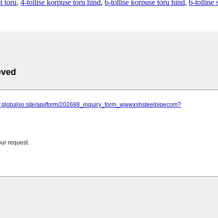
t toru
,
4-tollise korpuse toru hind
,
6-tollise korpuse toru hind
,
6-tolline 