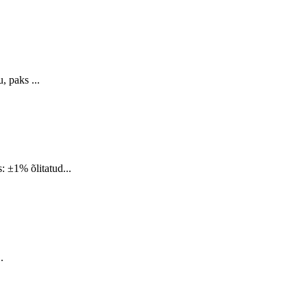
, paks ...
: ±1% õlitatud...
.