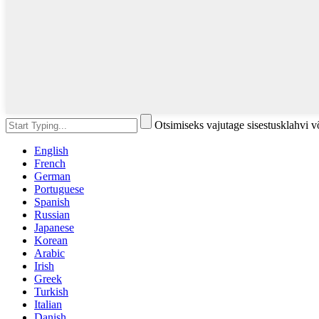
Otsimiseks vajutage sisestusklahvi 
English
French
German
Portuguese
Spanish
Russian
Japanese
Korean
Arabic
Irish
Greek
Turkish
Italian
Danish