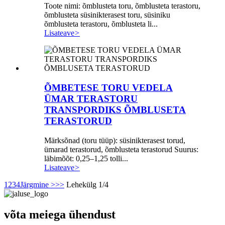
Toote nimi: õmblusteta toru, õmblusteta terastoru,
õmblusteta süsinikterasest toru, süsiniku
õmblusteta terastoru, õmblusteta li...
Lisateave
>
ÕMBETESE TORU VEDELA
ÜMAR TERASTORU
TRANSPORDIKS ÕMBLUSETA
TERASTORUD
Märksõnad (toru tüüp): süsinikterasest torud,
ümarad terastorud, õmblusteta terastorud Suurus:
läbimõõt: 0,25–1,25 tolli...
Lisateave
>
1
2
3
4
Järgmine >
>>
Lehekülg 1/4
võta meiega ühendust