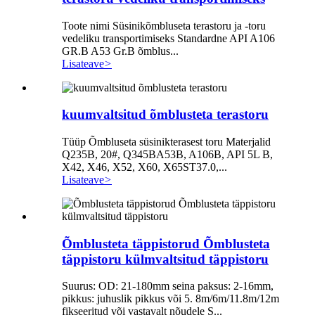
Toote nimi Süsinikõmbluseta terastoru ja -toru
vedeliku transportimiseks Standardne API A106
GR.B A53 Gr.B õmblus...
Lisateave
>
kuumvaltsitud õmblusteta terastoru
Tüüp Õmbluseta süsinikterasest toru Materjalid
Q235B, 20#, Q345BA53B, A106B, API 5L B,
X42, X46, X52, X60, X65ST37.0,...
Lisateave
>
Õmblusteta täppistorud Õmblusteta
täppistoru külmvaltsitud täppistoru
Suurus: OD: 21-180mm seina paksus: 2-16mm,
pikkus: juhuslik pikkus või 5. 8m/6m/11.8m/12m
fikseeritud või vastavalt nõudele S...