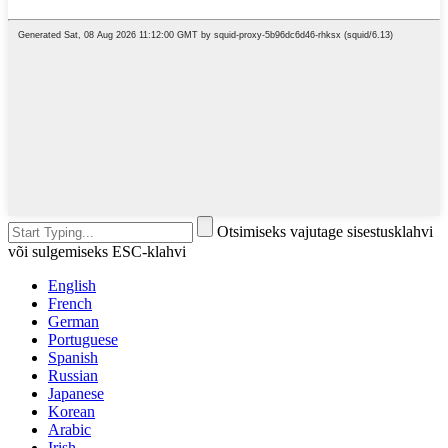
Otsimiseks vajutage sisestusklahvi
või sulgemiseks ESC-klahvi
English
French
German
Portuguese
Spanish
Russian
Japanese
Korean
Arabic
Irish