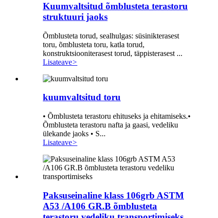
Kuumvaltsitud õmblusteta terastoru
struktuuri jaoks
Õmblusteta torud, sealhulgas: süsinikterasest
toru, õmblusteta toru, katla torud,
konstruktsiooniterasest torud, täppisterasest ...
Lisateave
>
kuumvaltsitud toru
• Õmblusteta terastoru ehituseks ja ehitamiseks.•
Õmblusteta terastoru nafta ja gaasi, vedeliku
ülekande jaoks • S...
Lisateave
>
Paksuseinaline klass 106grb ASTM
A53 /A106 GR.B õmblusteta
terastoru vedeliku transportimiseks