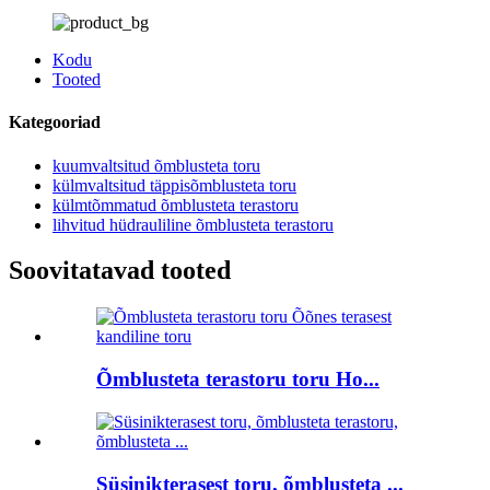
Kodu
Tooted
Kategooriad
kuumvaltsitud õmblusteta toru
külmvaltsitud täppisõmblusteta toru
külmtõmmatud õmblusteta terastoru
lihvitud hüdrauliline õmblusteta terastoru
Soovitatavad tooted
Õmblusteta terastoru toru Ho...
Süsinikterasest toru, õmblusteta ...