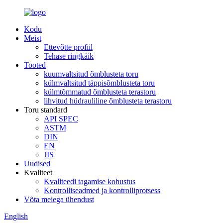
Kodu
Meist
Ettevõtte profiil
Tehase ringkäik
Tooted
kuumvaltsitud õmblusteta toru
külmvaltsitud täppisõmblusteta toru
külmtõmmatud õmblusteta terastoru
lihvitud hüdrauliline õmblusteta terastoru
Toru standard
API SPEC
ASTM
DIN
EN
JIS
Uudised
Kvaliteet
Kvaliteedi tagamise kohustus
Kontrolliseadmed ja kontrolliprotsess
Võta meiega ühendust
English