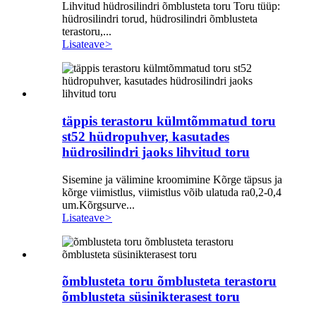
Lihvitud hüdrosilindri õmblusteta toru Toru tüüp:
hüdrosilindri torud, hüdrosilindri õmblusteta
terastoru,...
Lisateave
>
täppis terastoru külmtõmmatud toru
st52 hüdropuhver, kasutades
hüdrosilindri jaoks lihvitud toru
Sisemine ja välimine kroomimine Kõrge täpsus ja
kõrge viimistlus, viimistlus võib ulatuda ra0,2-0,4
um.Kõrgsurve...
Lisateave
>
õmblusteta toru õmblusteta terastoru
õmblusteta süsinikterasest toru