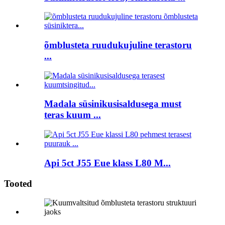
õmblusteta ruudukujuline terastoru
...
Madala süsinikusisaldusega must
teras kuum ...
Api 5ct J55 Eue klass L80 M...
Tooted