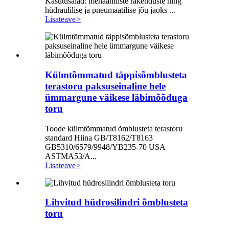
Kasutusalad: mehaaniliste rakenduste ning
hüdraulilise ja pneumaatilise jõu jaoks ...
Lisateave
>
Külmtõmmatud täppisõmblusteta
terastoru paksuseinaline hele
ümmargune väikese läbimõõduga
toru
Toode külmtõmmatud õmblusteta terastoru
standard Hiina GB/T8162/T8163
GB5310/6579/9948/YB235-70 USA
ASTMA53/A...
Lisateave
>
Lihvitud hüdrosilindri õmblusteta
toru