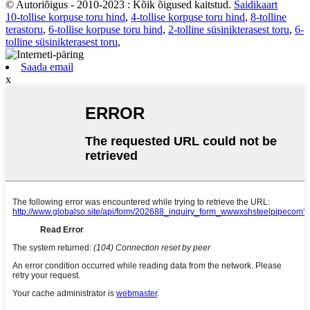
© Autoriõigus - 2010-2023 : Kõik õigused kaitstud.
Saidikaart
10-tollise korpuse toru hind
,
4-tollise korpuse toru hind
,
8-tolline
terastoru
,
6-tollise korpuse toru hind
,
2-tolline süsinikterasest toru
,
6-
tolline süsinikterasest toru
,
Saada email
x