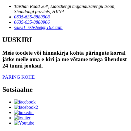
Taishan Road 26#, Liaochengi majandusarengu tsoon,
Shandongi provints, HIINA
0635-635-8880908
0635-635-8880906
sales1_xshsteel@163.com
UUSKIRI
Meie toodete või hinnakirja kohta päringute korral
jätke meile oma e-kiri ja me võtame teiega ühendust
24 tunni jooksul.
PÄRING KOHE
Sotsiaalne