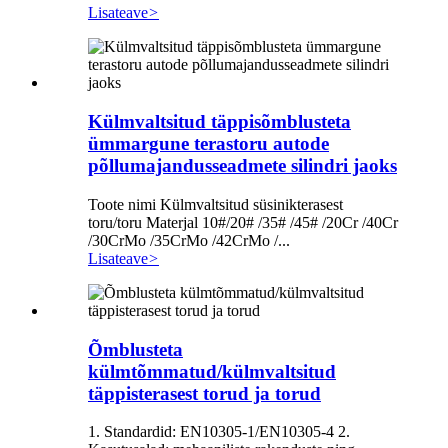
Lisateave
>
Külmvaltsitud täppisõmblusteta
ümmargune terastoru autode
põllumajandusseadmete silindri jaoks
Toote nimi Külmvaltsitud süsinikterasest
toru/toru Materjal 10#/20# /35# /45# /20Cr /40Cr
/30CrMo /35CrMo /42CrMo /...
Lisateave
>
Õmblusteta
külmtõmmatud/külmvaltsitud
täppisterasest torud ja torud
1. Standardid: EN10305-1/EN10305-4 2.