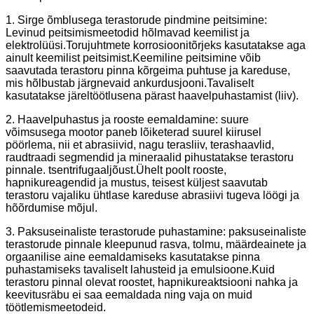
1. Sirge õmblusega terastorude pindmine peitsimine:
Levinud peitsimismeetodid hõlmavad keemilist ja
elektrolüüsi.Torujuhtmete korrosioonitõrjeks kasutatakse aga
ainult keemilist peitsimist.Keemiline peitsimine võib
saavutada terastoru pinna kõrgeima puhtuse ja kareduse,
mis hõlbustab järgnevaid ankurdusjooni.Tavaliselt
kasutatakse järeltöötlusena pärast haavelpuhastamist (liiv).
2. Haavelpuhastus ja rooste eemaldamine: suure
võimsusega mootor paneb lõiketerad suurel kiirusel
pöörlema, nii et abrasiivid, nagu terasliiv, terashaavlid,
raudtraadi segmendid ja mineraalid pihustatakse terastoru
pinnale. tsentrifugaaljõust.Ühelt poolt rooste,
hapnikureagendid ja mustus, teisest küljest saavutab
terastoru vajaliku ühtlase kareduse abrasiivi tugeva löögi ja
hõõrdumise mõjul.
3. Paksuseinaliste terastorude puhastamine: paksuseinaliste
terastorude pinnale kleepunud rasva, tolmu, määrdeainete ja
orgaanilise aine eemaldamiseks kasutatakse pinna
puhastamiseks tavaliselt lahusteid ja emulsioone.Kuid
terastoru pinnal olevat roostet, hapnikureaktsiooni nahka ja
keevitusräbu ei saa eemaldada ning vaja on muid
töötlemismeetodeid.