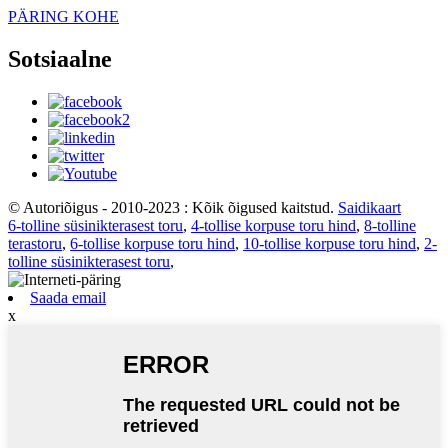
PÄRING KOHE
Sotsiaalne
© Autoriõigus - 2010-2023 : Kõik õigused kaitstud.
Saidikaart
6-tolline süsinikterasest toru
,
4-tollise korpuse toru hind
,
8-tolline
terastoru
,
6-tollise korpuse toru hind
,
10-tollise korpuse toru hind
,
2-
tolline süsinikterasest toru
,
Saada email
x