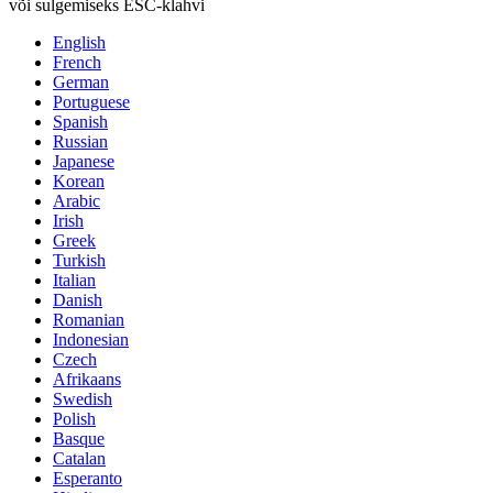
või sulgemiseks ESC-klahvi
English
French
German
Portuguese
Spanish
Russian
Japanese
Korean
Arabic
Irish
Greek
Turkish
Italian
Danish
Romanian
Indonesian
Czech
Afrikaans
Swedish
Polish
Basque
Catalan
Esperanto