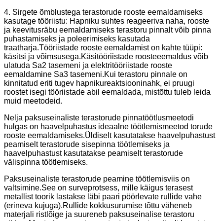
4. Sirgete õmblustega terastorude rooste eemaldamiseks
kasutage tööriistu: Hapniku suhtes reageeriva naha, rooste
ja keevitusräbu eemaldamiseks terastoru pinnalt võib pinna
puhastamiseks ja poleerimiseks kasutada
traatharja.Tööriistade rooste eemaldamist on kahte tüüpi:
käsitsi ja võimsusega.Käsitööriistade roosteeemaldus võib
ulatuda Sa2 tasemeni ja elektritööriistade rooste
eemaldamine Sa3 tasemeni.Kui terastoru pinnale on
kinnitatud eriti tugev hapnikureaktsiooninahk, ei pruugi
roostet isegi tööriistade abil eemaldada, mistõttu tuleb leida
muid meetodeid.
Nelja paksuseinaliste terastorude pinnatöötlusmeetodi
hulgas on haavelpuhastus ideaalne töötlemismeetod torude
rooste eemaldamiseks.Üldiselt kasutatakse haavelpuhastust
peamiselt terastorude sisepinna töötlemiseks ja
haavelpuhastust kasutatakse peamiselt terastorude
välispinna töötlemiseks.
Paksuseinaliste terastorude peamine töötlemisviis on
valtsimine.See on surveprotsess, mille käigus terasest
metallist toorik lastakse läbi paari pöörlevate rullide vahe
(erineva kujuga).Rullide kokkusurumise tõttu väheneb
materjali ristlõige ja suureneb paksuseinalise terastoru