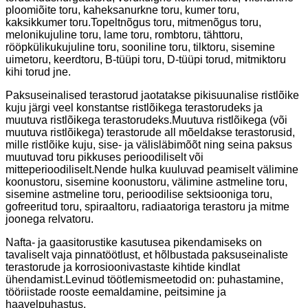
ploomiõite toru, kaheksanurkne toru, kumer toru,
kaksikkumer toru.Topeltnõgus toru, mitmenõgus toru,
melonikujuline toru, lame toru, rombtoru, tähttoru,
rööpkülikukujuline toru, sooniline toru, tilktoru, sisemine
uimetoru, keerdtoru, B-tüüpi toru, D-tüüpi torud, mitmiktoru
kihi torud jne.
Paksuseinalised terastorud jaotatakse pikisuunalise ristlõike
kuju järgi veel konstantse ristlõikega terastorudeks ja
muutuva ristlõikega terastorudeks.Muutuva ristlõikega (või
muutuva ristlõikega) terastorude all mõeldakse terastorusid,
mille ristlõike kuju, sise- ja välisläbimõõt ning seina paksus
muutuvad toru pikkuses perioodiliselt või
mitteperioodiliselt.Nende hulka kuuluvad peamiselt välimine
koonustoru, sisemine koonustoru, välimine astmeline toru,
sisemine astmeline toru, perioodilise sektsiooniga toru,
gofreeritud toru, spiraaltoru, radiaatoriga terastoru ja mitme
joonega relvatoru.
Nafta- ja gaasitorustike kasutusea pikendamiseks on
tavaliselt vaja pinnatöötlust, et hõlbustada paksuseinaliste
terastorude ja korrosioonivastaste kihtide kindlat
ühendamist.Levinud töötlemismeetodid on: puhastamine,
tööriistade rooste eemaldamine, peitsimine ja
haavelpuhastus.