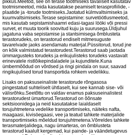
pikkus.Meetod, see on terase tootmiseks tavaliselt kasutatav
tootmismeetod, mida kasutatakse peamiselt terasprofiilide, -
plaatide ja -torude tootmiseks.Jaotatud külmvaltsimiseks ja
kuumvaltsimiseks.Terase sepistamine: survetöötlusmeetod,
mis kasutab sepistamishaamri edasi-tagasi lööki või pressi
survet, et muuta toorik soovitud kuju ja suurusega.Üldjuhul
jagatuna vaba sepistamise ja stantsimisega õmblusteta
terastorudeks, on terastorud endiselt mitmesuguste
tavarelvade jaoks asendamatu materjal.Püssitorud, torud jne
on kõik valmistatud terastorudest.Terastorud saab jaotada
ümmargusteks torudeks ja erikujulisteks torudeks vastavalt
erinevatele ristlõikepindaladele ja kujunditele.Kuna
ümbermõõdud on võrdsed ja ringi pindala on suur, saavad
ringikujulised torud transportida rohkem vedelikku.
Lisaks on paksuseinaliste terastorude rõngasosa
pingestatud suhteliselt ühtlaselt, kui see kannab sise- või
välisrõhku.Seetõttu on valdav enamus paksuseinalistest
terastorudest ümartorud.Terastorud on õõnsate
sektsioonidega ja neid kasutatakse laialdaselt
torujuhtmetena vedelike transportimiseks, näiteks nafta,
maagaasi, kivisöegaasi, vee ja teatud tahkete materjalide
transportimiseks mõeldud torujuhtmetena.Võrreldes tahkete
terasmaterjalidega, nagu ümarteras, on õmblusteta
terastorud kaalult kergemad, kui painde- ja väändetugevus