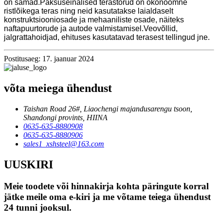
on samad.Paksuseinalised terastorud on ökonoomne
ristlõikega teras ning neid kasutatakse laialdaselt
konstruktsiooniosade ja mehaaniliste osade, näiteks
naftapuurtorude ja autode valmistamisel.Veovõllid,
jalgrattahoidjad, ehituses kasutatavad terasest tellingud jne.
Postitusaeg: 17. jaanuar 2024
võta meiega ühendust
Taishan Road 26#, Liaochengi majandusarengu tsoon,
Shandongi provints, HIINA
0635-635-8880908
0635-635-8880906
sales1_xshsteel@163.com
UUSKIRI
Meie toodete või hinnakirja kohta päringute korral
jätke meile oma e-kiri ja me võtame teiega ühendust
24 tunni jooksul.