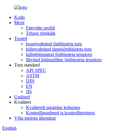
Kodu
Meist
Ettevõtte profiil
Tehase ringkäik
Tooted
kuumvaltsitud õmblusteta toru
külmvaltsitud täppisõmblusteta toru
külmtõmmatud õmblusteta terastoru
lihvitud hüdrauliline õmblusteta terastoru
Toru standard
API SPEC
ASTM
DIN
EN
JIS
Uudised
Kvaliteet
Kvaliteedi tagamise kohustus
Kontrolliseadmed ja kontrolliprotsess
Võta meiega ühendust
English