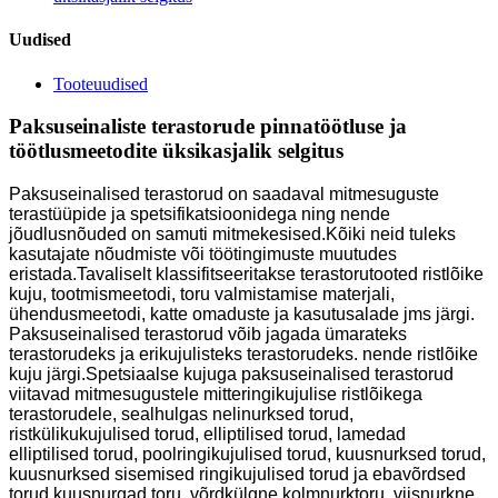
Uudised
Tooteuudised
Paksuseinaliste terastorude pinnatöötluse ja
töötlusmeetodite üksikasjalik selgitus
Paksuseinalised terastorud on saadaval mitmesuguste
terastüüpide ja spetsifikatsioonidega ning nende
jõudlusnõuded on samuti mitmekesised.Kõiki neid tuleks
kasutajate nõudmiste või töötingimuste muutudes
eristada.Tavaliselt klassifitseeritakse terastorutooted ristlõike
kuju, tootmismeetodi, toru valmistamise materjali,
ühendusmeetodi, katte omaduste ja kasutusalade jms järgi.
Paksuseinalised terastorud võib jagada ümarateks
terastorudeks ja erikujulisteks terastorudeks. nende ristlõike
kuju järgi.Spetsiaalse kujuga paksuseinalised terastorud
viitavad mitmesugustele mitteringikujulise ristlõikega
terastorudele, sealhulgas nelinurksed torud,
ristkülikukujulised torud, elliptilised torud, lamedad
elliptilised torud, poolringikujulised torud, kuusnurksed torud,
kuusnurksed sisemised ringikujulised torud ja ebavõrdsed
torud kuusnurgad.toru, võrdkülgne kolmnurktoru, viisnurkne