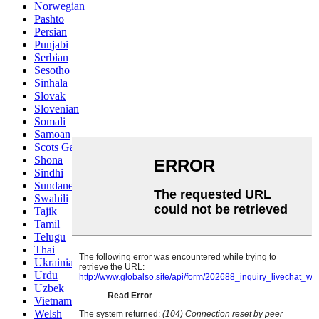
Norwegian
Pashto
Persian
Punjabi
Serbian
Sesotho
Sinhala
Slovak
Slovenian
Somali
Samoan
Scots Gaelic
Shona
Sindhi
Sundanese
Swahili
Tajik
Tamil
Telugu
Thai
Ukrainian
Urdu
Uzbek
Vietnamese
Welsh